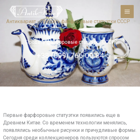
Skip
to
content
Антиквариат
-
Продать фарфоровые статуэтки СССР
Продать фарфоровые статуэтки СССР
+38 (099) 766-09-34
Первые фарфоровые статуэтки появились еще в
Древнем Китае. Со временем технологии менялись,
появлялись необычные рисунки и причудливые формы.
Сегодня среди коллекционеров пользуются спросом