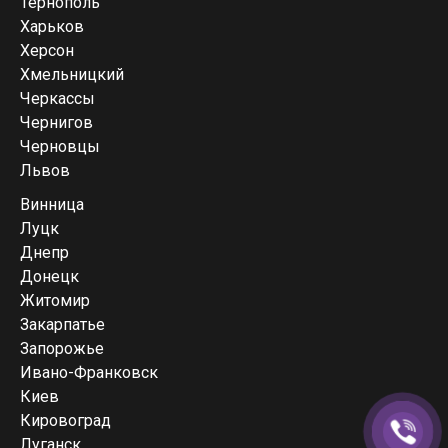
Тернополь
Харьков
Херсон
Хмельницкий
Черкассы
Чернигов
Черновцы
Львов
Винница
Луцк
Днепр
Донецк
Житомир
Закарпатье
Запорожье
Ивано-Франковск
Киев
Кировоград
Луганск