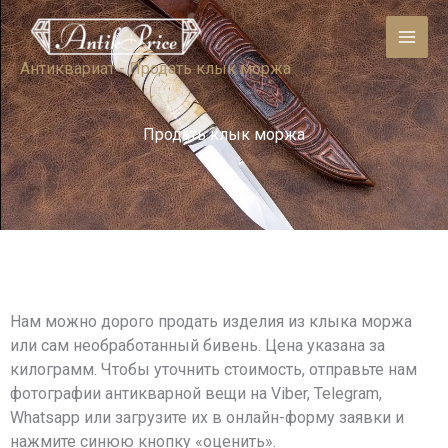
Skip
to
content
Антиквариат
-
Продать клык моржа
Продать клык моржа
Нам можно дорого продать изделия из клыка моржа
или сам необработанный бивень. Цена указана за
килограмм. Чтобы уточнить стоимость, отправьте нам
фотографии антикварной вещи на Viber, Telegram,
Whatsapp или загрузите их в онлайн-форму заявки и
нажмите синюю кнопку «оценить».