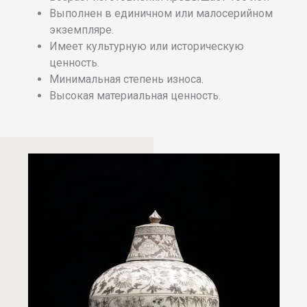
Выполнен в единичном или малосерийном
экземпляре.
Имеет культурную или историческую
ценность.
Минимальная степень износа.
Высокая материальная ценность.