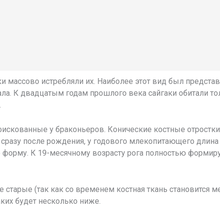
ки массово истребляли их. Наиболее этот вид был предста
ала. К двадцатым годам прошлого века сайгаки обитали то
.
нфискованные у браконьеров. Конические костные отростк
 сразу после рождения, у годового млекопитающего длина к
 форму. К 19-месячному возрасту рога полностью формиру
старые (так как со временем костная ткань становится ме
аких будет несколько ниже.