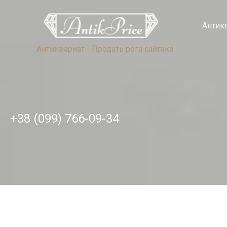
Skip
to
Антик
content
Антиквариат
-
Продать рога сайгака
+38 (099) 766-09-34