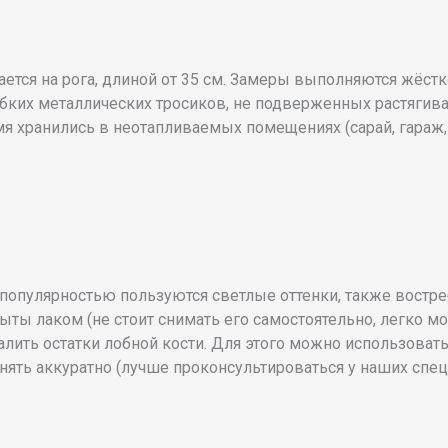
ется на рога, длиной от 35 см. Замеры выполняются жёст
бких металлических тросиков, не подверженных растягив
мя хранились в неотапливаемых помещениях (сарай, гараж,
популярностью пользуются светлые оттенки, также востр
рыты лаком (не стоит снимать его самостоятельно, легко м
алить остатки лобной кости. Для этого можно использоват
ять аккуратно (лучше проконсультироваться у наших спец